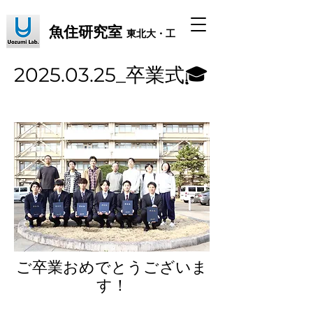
魚住研究室
東北大・工
2025.03.25_卒業式🎓
ご卒業おめでとうございま
す！